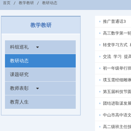
首页
教学教研
教研动态
推广普通话3
教学教研
高三数学第一轮
转变学习方式 
科组巡礼
交流 学习 提
教研动态
初一年级举行
课题研究
璞玉需经细雕
教师表彰
第五届科技节
教育人生
团结进取谋发
中山市高中语
高二级班主任