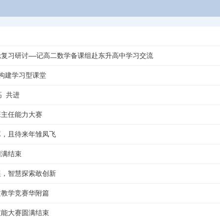
复习研讨――记高二数学备课组赴东升高中学习交流
构建学习型课堂
高 共进
班主任能力大赛
琢，且待来年雏凤飞
圆满结束
展，智慧探索敢创新
文教学竞赛华附篇
技能大赛圆满结束