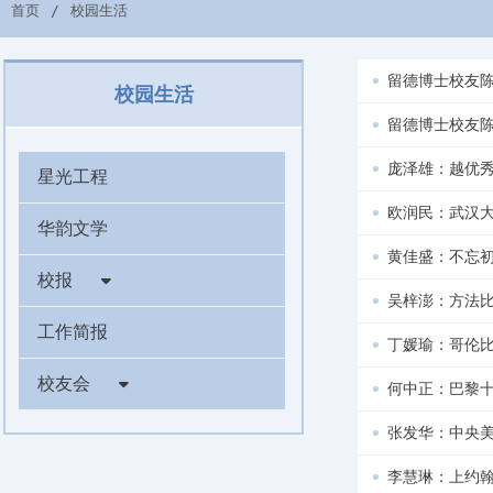
首页
校园生活
留德博士校友
校园生活
留德博士校友
庞泽雄：越优秀
星光工程
欧润民：武汉
华韵文学
黄佳盛：不忘
校报
吴梓澎：方法
工作简报
丁媛瑜：哥伦
校友会
何中正：巴黎
张发华：中央
李慧琳：上约