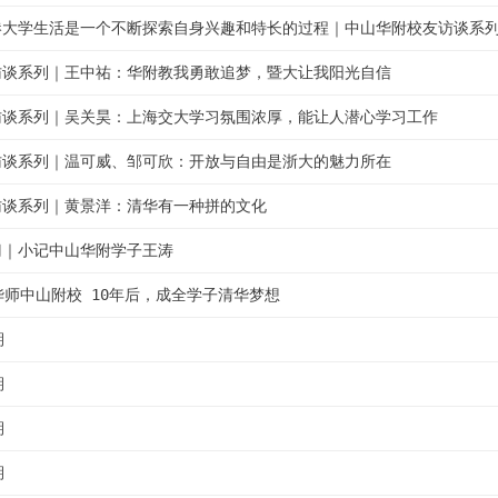
港大学生活是一个不断探索自身兴趣和特长的过程｜中山华附校友访谈系
访谈系列｜王中祐：华附教我勇敢追梦，暨大让我阳光自信
访谈系列｜吴关昊：上海交大学习氛围浓厚，能让人潜心学习工作
访谈系列｜温可威、邹可欣：开放与自由是浙大的魅力所在
访谈系列｜黄景洋：清华有一种拼的文化
门｜小记中山华附学子王涛
华师中山附校 10年后，成全学子清华梦想
期
期
期
期