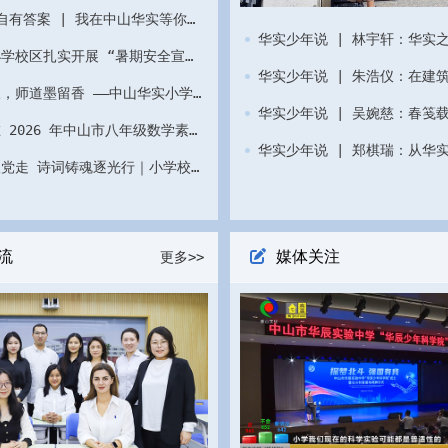
何以卓越 自有答案 | 我在中山华实等你来！
华实少年说 | 林宇轩：华实
中山华实小学校区扎实开展 “暑期安全宣传教育周” 活动
华实少年说 | 朱浩仪：在建
砚田耕不辍，师道墨留香 ——中山华实小学校区教师期末硬笔字基本功考核
我校学子在 2026 年中山市八年级数学素养竞赛中斩获佳绩！
高举队旗跟党走 诗词铸魂逐光行｜小学校区第二学期散学典礼暨“诗韵人生 文脉相传”圣贤故事分享活动
流
媒体关注
更多>>