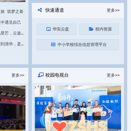
快速通道
更多>>
之旅 筑梦之基
筑中遇见自己
华实云盘
校内资源
华实少年说 | 吴婉慈：春笺载星芒，云途共君行
华实少年说 | 郑棋瑞：从华实到清华，是浪漫至极的征程
中小学校综合信息管理平台
校园电视台
更多>>
更多>>