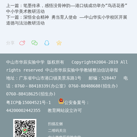
上一篇：笔墨传承，感悟没骨神韵——港口镇成功举办“鸟语花香”
中小学美术教研活动​
下一篇：深悟全会精神 勇当育人使命 ——中山华实小学校区开展
道德与法治教研活动
分享
中山市华辰实验中学 版权所有 Copyright©2004-2019 All
rights reserved
中山市华辰实验中学教辅整治信访举报
地址：广东省中山市港口镇美景东路1号 邮编：528447 电
话：0760－88418339(办公室) 0760-88488688(招生办)
0760-88418625(招生办)
粤ICP备15004521号-1
公安备案号：
44200002442355
教育网站设立许可
扫描左侧
二维码关注