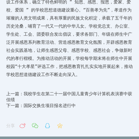
设工作体系，确立了特色鲜明的
“
知恩、感恩、报恩，爱家、爱
校、爱国
”
的学校思想道德建设重心。“百善孝为先”，孝道作为
璀璨的人类文明成果，具有厚重的民族文化积淀，承载了五千年的
历史沧桑，哺育了一代又一代的中华儿女。学校党总支、办公室、
学生处、工会、团委联合发出倡议，要求各部门、年级在师生中广
泛开展感恩系列教育活动、营造感恩教育文化氛围，开辟感恩教育
社会实践基地，让师生感恩父母、感恩学校、感恩社会，争做新时
代的孝行楷模。为推动活动的开展，学校每学期末将在师生中开展
校园“十大孝星”评选工作，把感恩教育扎扎实实地开展起来，推动
学校思想道德建设工作不断走向深入。
上一篇：我校学生在第二十一届中国儿童青少年计算机表演赛中获
佳绩
下一篇：国际交换生项目报名进行中
分享