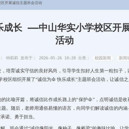
校区开展诚信主题班会活动
乐成长 ——中山华实小学校区开
活动
： 钟莉莉
发布于： 2026-05-26 10:28
分类：
校园新闻
新闻
设，培育诚实守信的良好风尚，引导学生扣好人生第一粒扣子，
学校区
组织开展了
“诚信为伞 快乐成长”主题班会活动，让诚信
动的比喻开篇，将诚信比作成长路上的
“保护伞”，点明诚信是
主题。随后，老师用通俗易懂的语言，向同学们解读诚信的内涵
守承诺、勇于担当。
理解，班会通过
“诚信像阳光、像种子、像桥梁”的趣味比喻，让