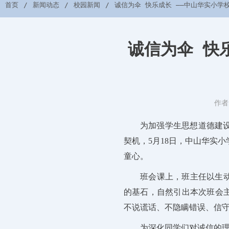
首页
新闻动态
校园新闻
诚信为伞 快乐成长 ——中山华实小学
诚信为伞 快
作者
为加强学生思想道德建
契机，
5月18日
，
中山华实小
童心。
班会课上，班主任以生
的基石，自然引出本次班会
不说谎话、不隐瞒错误、信
为深化同学们对诚信的