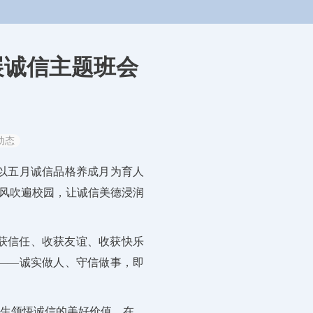
展诚信主题班会
动态
以五月诚信品格养成月为育人
之风吹遍校园，让诚信美德浸润
收获信任、收获友谊、收获快乐
——
诚实做人、守信做事
，即
学生
领悟
诚信的美好价值。在