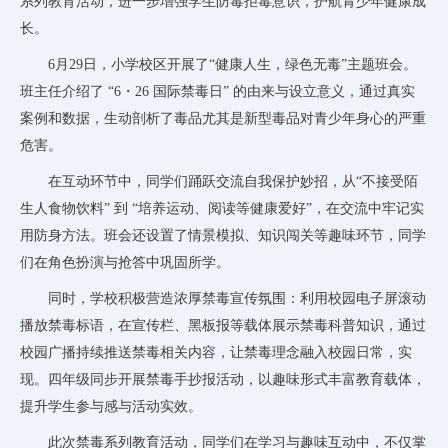
系列教育活动，进一步增强学生防毒拒毒意识，护航青少年健康成
长。
6月29日，小学校区开展了“健康人生，绿色无毒”主题班会。
班主任介绍了 “6・26 国际禁毒日” 的由来与设立意义，通过真实
案例和数据，生动剖析了毒品尤其是新型毒品对青少年身心的严重
危害。
在互动环节中，同学们踊跃交流自我保护妙招，从
“不接受陌
生人食物饮料” 到 “培养运动、阅读等健康爱好”，在交流中牢记实
用防身方法。班会还设置了情景模拟、知识闯关等趣味环节，同学
们在角色扮演与抢答中巩固所学。
同时，学校积极营造浓厚禁毒宣传氛围：利用校园电子屏滚动
播放禁毒标语，在宣传栏、黑板报等载体展示禁毒科普知识，通过
校园广播持续推送禁毒相关内容，让禁毒理念融入校园日常，实
现。四年级同步开展禁毒手抄报活动，以趣味形式丰富教育载体，
提升学生参与感与活动实效。
此次禁毒系列教育活动，同学们在学习与趣味互动中，不仅掌