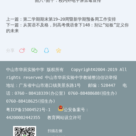
图八-图十：校内外电子屏禁毒宣传
上一篇：第二学期期末第19~20周暨新学期预备周工作安排
下一篇：从英语不及格，到高考俄语拿下148：别让“短板”定义你
的未来
分享
中山市华辰实验中学 版权所有 Copyright©2004-2019 All
rights reserved
中山市华辰实验中学教辅整治信访举报
地址：广东省中山市港口镇美景东路1号 邮编：528447 电
话：0760－88418339(办公室) 0760-88488688(招生办)
0760-88418625(招生办)
粤ICP备15004521号-1
公安备案号：
44200002442355
教育网站设立许可
扫描左侧