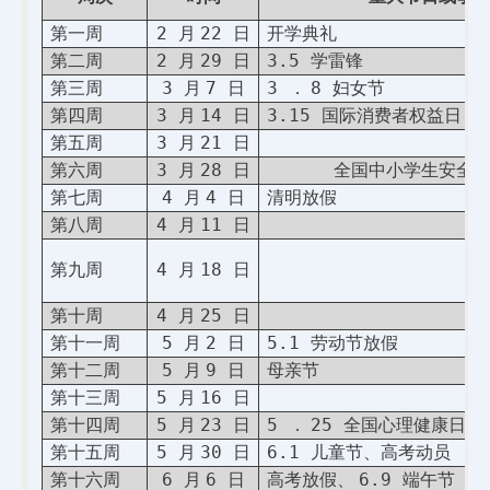
2
22
第一周
月
日
开学典礼
2
29
3.5
第二周
月
日
学雷锋
3
7
3
8
第三周
月
日
．
妇女节
3
14
3.15
第四周
月
日
国际消费者权益日
3
21
第五周
月
日
3
28
第六周
月
日
全国中小学生安全
4
4
第七周
月
日
清明放假
4
11
第八周
月
日
4
18
第九周
月
日
4
25
第十周
月
日
5
2
5.1
第十一周
月
日
劳动节放假
5
9
第十二周
月
日
母亲节
5
16
第十三周
月
日
5
23
5
25
第十四周
月
日
．
全国心理健康日
5
30
6.1
第十五周
月
日
儿童节、高考动员
6
6
6.9
第十六周
月
日
高考放假、
端午节