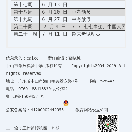
6
13
第十七周
月
日
6
20
第十八周
月
日
中考动员
6
27
第十九周
月
日
中考放假
7
4
7.7
第二十周
月
日
七七事变、中国人民抗
7
11
第二十一周
月
日
期末考试动员
信息录入：caixc 责任编辑：蔡晓纯
中山市华辰实验中学 版权所有 Copyright©2004-2019 All
rights reserved
地址：广东省中山市港口镇美景东路1号 邮编：528447
电话：0760－88418339(办公室)
粤ICP备15004521号-1
公安备案号：44200002442355
教育网站设立许可
上一篇：工作简报第四十九期