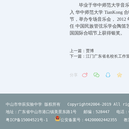
毕业于华中师范大学音
入
华中师范大学
TianKong
合
节，举办专场音乐会，
2012
任
中国民族管弦乐学会陶笛
国国际合唱节上获得银奖。
上一篇：贾博
下一篇：江门广东省名校长工作
分享
中山市华辰实验中学 版权所有 Copyright©2004-2019 All righ
地址：广东省中山市港口镇美景东路1号 邮编：528447 电话：0760－88
粤ICP备15004521号-1
公安备案号：44200002442355
教