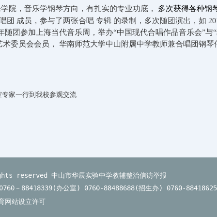
乐学院，音乐学钢琴方向，有扎实的专业功底，
多次获得各种钢
唱团
成员，参与了两张合唱
专辑
的录制，多次随团演出，如
20
年随团参加上海当代音乐周，举办“中国现代合唱作品音乐会”与
艺术委员会会员，
华南师范大学中山附属中学教师兼合唱团钢琴
室专家一行到我校参观交流
ts reserved
中山市华辰实验中学教辅整治信访举报
418339(办公室) 0760-88488688(招生办) 0760-884186
育网站设立许可