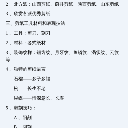
2
、北方派：山西剪纸、蔚县剪纸、陕西剪纸、山东剪纸
3
、欣赏各派优秀剪纸
三、剪纸工具材料和表现技法
1
、工具：剪刀、刻刀
2
、材料：各式纸材
3
、装饰纹样：锯齿纹、月牙纹、鱼鳞纹、涡状纹、云纹
等
4
、独特的剪纸语言：
石榴――多子多福
松――长生不老
蝴蝶――情深意长、长寿
5
、剪刻技巧：
A
、阳刻
B
、阴刻