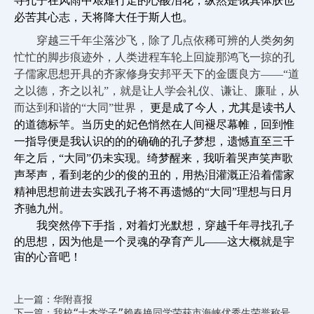
寻孔子在风雨中艰难行走的心酸泪花，纵然是饿其体肤也
必苦其心志，天将降大任于斯人也。
穿越三千年尘落沙飞，除了几点依稀可辨的人类匆匆
忙忙的脚步痕迹外，人类进程车轮上回旋那鸿飞一掠的孔
子儒家思想开具的齐家修身安邦平天下的金匮良方――“道
之以德，齐之以礼”，就是让人学会礼仪、谦让、廉耻，从
而达到和谐的“大同”世界，
更是成了今人，尤其是读书人
的道德标竿。当历史的妃色悄然在人间褪尽幕帷，回到惟
一指导便是我认识的的的确确的孔子梦想，遗憾直至三千
年之后，“大同”仍未实现。绮梦醒来，我听着哭声笑声歌
声琴声，看到老的少的俊的丑的，用热泪灌溉正沿着儒家
精神思想前进去实践孔子将不再遗憾的“大同”理想与日月
齐驰九州。
我突然停下手指，对着灯光默想，穿越千年寻找孔子
的思想，因为他是一个灵魂的孕育产儿――这大概就是宇
宙的心音吧！
上一篇：华附喜报
下一篇：我校“十杰学子”赖春艳同学荣获市海峡优秀生荣誉称号