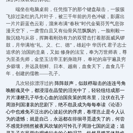
端坐在电脑桌前，任凭指下的那个键盘敲击，一簇簇
飞掠过染红的几片叶子，被三千年前的月色冲破，影露出
一片片蔚蓝色云彩，溜来布满“春秋”时代金菊芬芳气息弥
漫天空下，一袭雪白且又有仙骨风范飘飘的，一脸刚毅一
脸沉稳与从容，挥舞着刚劲有力的双臂击打着那面威风锣
鼓，月华满地“礼、义、仁、德”，雄起中 华历代 君子志士
追求的
治国的圭臬，又如
修身的法宝，奉为万世师表，尊
为至圣先师，金坚玉洁帝王躬身跪拜，
奉祀的庙宇遍及穷
乡僻壤，并远及朝鲜、日本、越南，血食天下，血食几千
年，创建的儒教――孔子。
几次轻掠漂浮过的
阵阵鼓声，似鼓桴敲击的连连号角
唤醒魂灵中，都浸湿在晶莹的泪光中了，轻轻纽结成那一
片片凄梗孔子毕生心血的治国良策的简帛里，泣伏在孔子
周游列国凄哀的悲剧下，绝不怨及成为每每奉读《论语》
心中也难免不泛出的心波起伏的俘虏，卷埋岂止是今人认
为的遗憾；就是自己，永远都在徘徊寻觅遗失了的，何尝
不感觉到悄然被夜风吹皱的可怜孔子周游七国的足迹；追