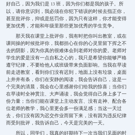
好自己，因为我们是
班，因为你们都是我的孩子。所
13
以，请你意识到，我必须在你犯下错误的时候去指正你，
甚至批评你，抑或是惩罚你，因为只有这样，你才能变得
更加优秀，才能和年级里那些更加优秀的学生竞争。
那天我在课堂上批评你，我有时把你叫出教室，或在
课间操的时候批评你，我都担心在你的心灵里留下挥之不
去的阴影，因为你真的很难体会到老师对你的爱。老师对
学生的爱是没有一点自私之心的，我只是希望你能够严格
遵守纪律，不要给他人或班级带来负面影响。当我在早读
前走进教室，看到你们没有迟到，地面上没有垃圾，桌面
上井井有条，你们在安静的阅读，我会告诉自己，这是一
个完美的清晨，我会在心里感谢你们给我的惊喜；当你们
在早读时全神贯注、大声诵读，我会觉得自己身上多了一
份力量；当你们能在课堂上主动发言、没有走神、配合各
位老师的教学，我心里更会多一份满足感；当这一天过
去，你们没有因为迟交作业而留下来，没有因为违反纪律
而受到批评，我告诉自己，今天是完美的一天。
所以，同学们，我真的好期待下一次当我们见面的时