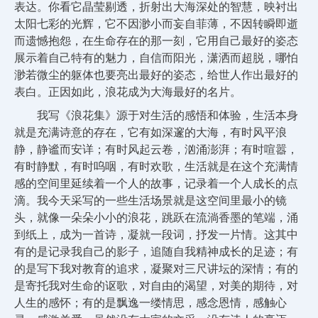
表达。你看它晶莹剔透，折射出大海深处的智慧，映衬出
太阳七彩的光辉，它不因渺小而妄自菲薄，不因转瞬即逝
而遗憾抱怨，在生命存在的那一刻，它用自己最好的姿态
展示着自己特有的魅力，自信而阳光，潇洒而超脱，哪怕
渺若微尘的躯体也要亮出最好的姿态，给世人作出最好的
表白。正因如此，浪花成为大海最好的名片。
我写《浪花集》源于对生活的感悟和体验，生活本身
就是充满诗意的存在，它有如深邃的大海，有时风平浪
静，静谧而安详；有时风起云卷，汹涌澎湃；有时喧嚣，
有时静默，有时呜咽，有时欢歌，生活就是在这个充满情
感的空间里延续着一个人的故事，记录着一个人成长的点
滴。我今天采写的一些生活场景就是这空间里最小的镜
头，就像一朵朵小小的浪花，跳跃在流淌香墨的笔端，涌
到纸上，成为一首诗，凝就一段词，抒发一片情。这其中
有的是记录我自己的影子，追随自我精神成长的足迹；有
的是写下我对教育的追求，凝聚对三尺讲坛的深情；有的
是寄托我对生命的讴歌，对自由的渴望，对美的期待，对
人生的感怀；有的是飘逸一缕情思，感念恩情，感触心