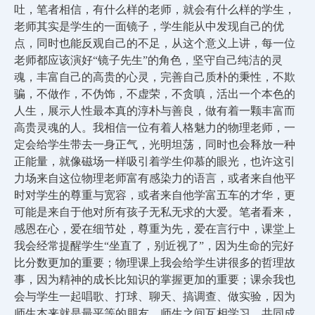
吐，笔者相信，有什么样的老师，就会有什么样的学生，
老师其实是学生的一面镜子，学生能从中发现自己的优
点，同时也能反观自己的不足，从这个意义上讲，每一位
老师都应该演好“镜子先生”的角色，坚守自己纯洁的灵
魂，丰富自己的高贵的心灵，完善自己质朴的秉性，不欺
骗，不做作，不伪饰，不虚荣，不贪嗔，活出一个本色的
人生，展示人性最本真的淳朴与善良，做有着一颗丰富而
高贵灵魂的人。我相信一位有着人格魅力的物理老师，一
定会给学生带去一身正气，光明坦荡，同时也会释放一种
正能量，就像磁场一样吸引着学生仰慕的眼光，也许这引
力场来自这位物理老师富有感染力的语言，或者来自他平
时对学生的尊重与宽容，或者来自他学富五车的才华，更
可能是来自于他对所有孩子无私无求的大爱。笔者看来，
感恩在心，爱在细节处，尊重为先，爱在言行中，课堂上
我会经常提醒学生“坐直了，别近视了”，因为生命的完好
比分数更加的重要；物理课上我会给学生讲很多的哲理故
事，因为精神的成长比知识的掌握更加的重要；课余我也
会与学生一起唱歌、打球、聊天、搞调查、做实验，因为
师生本来就是最平等的朋友，师生之间互相学习，共同成