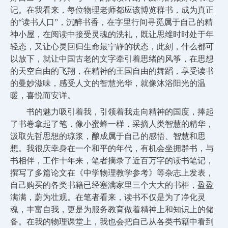
记。在我看来，每位物理老师都应该博览群书，成为真正
的“读书人口”，沉醉书香，在字里行间寻觅属于自己的精
神小屋，在阅读中接受灵魂的洗礼，既让思维时时处于年
轻态，又让心灵回归生命最宁静的状态，此刻，什么都可
以放下，就让中国古老的文字牵引着思绪的风筝，在思想
的天空自由的飞翔，在精神的王国自由的舞蹈，享受读书
的曼妙滋味，感受人文的智慧光华，就像沐浴阳光的温
暖，喜悦而安详。
书的魅力吸引着我，引领着我走向精神的国度，捧起
了书卷拿起了笔，像小蜜蜂一样，采摘人类智慧的精华，
汲取先哲思想的琼浆，酿成属于自己的感悟、智慧和思
想。我很庆幸身在一个和平的年代，有机会坐拥群书，与
书相伴，工作十年来，笔者摘录了近百万字的读书笔记，
撰写了多篇论文在《中学物理教学参考》等杂志上发表，
自己购买的各类书籍已经塞满家里三个大大的书柜，盈盈
满满，蔚为壮观。在笔者看来，读书不仅是为了净化灵
魂，丰富自我，更是为服务教育做着精神上和知识上的储
备。在我的物理课堂上，我也会把自己从各类书籍中看到