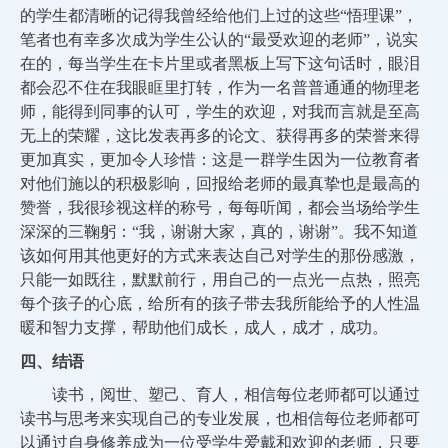
的学生都清晰的记得我曾经给他们上过的这些“悟理课”，
笔者也有幸多次成为学生公认的“最受欢迎的老师”，说实
在的，每当学生在卡片里或者黑板上写下这句话时，眼泪
都会忍不住在我眼眶里打转，作为一名普普通通的物理老
师，能得到同事的认可，学生的欢迎，对我而言就是至高
无上的荣耀，这比发表再多的论文、获得再多的荣誉来得
更加真实，更加令人珍惜：这是一群学生因为一位教育者
对他们施以的积极影响，回报给老师的最真挚也是最高的
赞誉，我很珍视这样的称号，每每听闻，都会当场给学生
深深的三鞠躬：“我，谢谢大家，真的，谢谢”。我不知道
该如何用其他更好的方式来表达自己对学生的那份感激，
只能一如既往，默默前行，用自己的一点光一点热，照亮
每个孩子的心底，给所有的孩子带去我所能给予的人性温
暖和智力支撑，帮助他们成长，成人，成才，成功。
四、结语
读书，阅世、塑己、育人，相信每位老师都可以通过
读书与思考来实现自己的专业发展，也相信每位老师都可
以通过自身修养成为一位受学生爱戴和欢迎的老师，只要