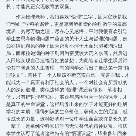
长，才能真正实现教育的双赢。
作为物理老师，我很喜欢“悟理”二字，因为它既是我
们“物理”学科的谐音，更是笔者所推崇的物理教学的最高
境界，穷尽万物之理，尽在心灵感悟，平时我很喜欢引导
学生去思考物理问题中蕴含的关于人生与哲理的问题，例
如在讲到粗瘪的种子因为密度小浮于水面只能被淘汰出
局，而颗粒饱满的种子则因为密度较大沉入水底，然后进
入田地实现自己造福百姓的梦想，为此笔者让学生课后讨
论其中包含的人生哲理，有的同学还写出了自己第一篇“悟
理论文”，阐述了一个人应该不断充实自己，完善自我，才
能成为一个真正有利于社会的人，一个对社会有所贡献的
人的深刻道理。类似这样的“悟理”课还有很多，笔者相
信，只有把哲理与知识、实践与感悟容为一体的课堂，才
是真正的生命课堂，这样培养出来的学子才能更好的理解
学习的本质，懂得知识的生命价值，获得人生的启迪，感
悟成长的力量，这种影响对一位中学生而言或许是长久的
一辈子，是单纯学科知识学习无法替代的精神财富。很庆
幸学生认可了笔者这种特有的“悟理课堂”，毕业多年回来