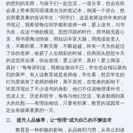
的想到的东西，与孩子们一起交流，一道分享，也会在班
会课上带来我写得满满当当的笔记本，倒满一个讲台，然
后郑重其事的告诉学生：“同学们，这是老师这些年来的读
书笔记，我希望每位同学都和老师一样，爱上读书，与书
为友，在这个物欲横流、思想浮躁的时代，用书籍充盈心
灵，用书香陶冶情操，用知识丰富大脑，用阅读改变人
生，不断积累，不断完善，不断超越，终有一天当你超过
了你的老师，收获了人生精彩的时候，你再回头想想今天
的这堂班会课，你会发现：爱上读书，真好！爱上阅读，
真好！”每每讲到这，我都会激动不已，学生也会报以最热
烈的掌声。有人说教育就是老师做，学生看，然后学生的
行为里就有了老师的模样，果不其然，在笔者的影响下，
班里浮现出了不少读书的身影，他们不仅读物理课外书，
也读人文、历史和哲学，每每与他们交流，笔者都感到莫
大的欣慰――有理由相信，只要有积累，教育的花园里一
定会有硕果累累的一天。
提升人品修养，让“悟理”成为自己的不懈追求
三、
教育是一种积极的影响，从品格到习惯，从举止到谈