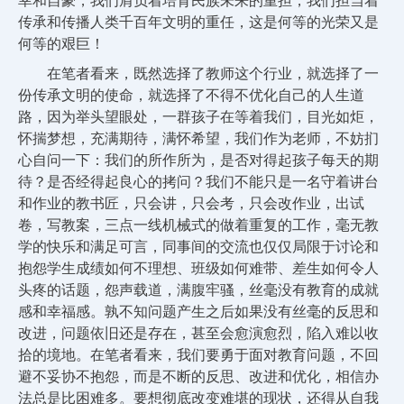
幸和自豪，我们肩负着培育民族未来的重担，我们担当着
传承和传播人类千百年文明的重任，这是何等的光荣又是
何等的艰巨！
在笔者看来，既然选择了教师这个行业，就选择了一
份传承文明的使命，就选择了不得不优化自己的人生道
路，因为举头望眼处，一群孩子在等着我们，目光如炬，
怀揣梦想，充满期待，满怀希望，我们作为老师，不妨扪
心自问一下：我们的所作所为，是否对得起孩子每天的期
待？是否经得起良心的拷问？我们不能只是一名守着讲台
和作业的教书匠，只会讲，只会考，只会改作业，出试
卷，写教案，三点一线机械式的做着重复的工作，毫无教
学的快乐和满足可言，同事间的交流也仅仅局限于讨论和
抱怨学生成绩如何不理想、班级如何难带、差生如何令人
头疼的话题，怨声载道，满腹牢骚，丝毫没有教育的成就
感和幸福感。孰不知问题产生之后如果没有丝毫的反思和
改进，问题依旧还是存在，甚至会愈演愈烈，陷入难以收
拾的境地。在笔者看来，我们要勇于面对教育问题，不回
避不妥协不抱怨，而是不断的反思、改进和优化，相信办
法总是比困难多。要想彻底改变难堪的现状，还得从自我