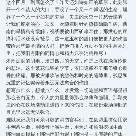
这个四月，到底怎么了？昨天还如诗如画的草原，此刻张
开一个个骇人的大口，吞没了一个又一个鲜活的生命，埋
葬了一个又一个如花的梦境。失血的天空一片愁云惨雾，
让我们脆弱的心一次又一次随着时针的撩拨隐隐作痛。西
南的旱情稍有缓解，视线便被山西矿难牵住，那揪心的疼
痛和泪水还没有褪尽，这一道玉树的豁口便把更大的伤害
带给那些最圣洁的人群，把他们推入万劫不复的生离死别
里，把我们有限的同情心和精力几乎消耗殆尽！
淅淅沥沥的阴雨，漫过四月的天空，许是上苍在滴落怜悯
的悲泪。这个繁花似锦的季节，依旧隐藏不了那份锥心刺
骨的疼痛。那被灾难吹皱的悲伤和时光的缝隙里，残忍和
沉重的记忆辗碎着永远无法愈合的伤痕
……
想写点什么，想做点什么，才发觉一切笔墨和言语都显得
那么苍白无力，个人的力量显得那么单薄和脆弱。那颗失
血的心在这场浩劫里遗留下来的伤痕，在那份牵肠挂肚的
目光里永远无法弥合。
难以忘记我们可亲可敬的消防官兵们，在废墟里拼命用双
手刨凿生命，用嗓音呼喊生命，用焦灼和热泪挖掘生命，
哪怕血肉模糊！哪怕声嘶力竭！哪怕是一具僵硬的尸体！