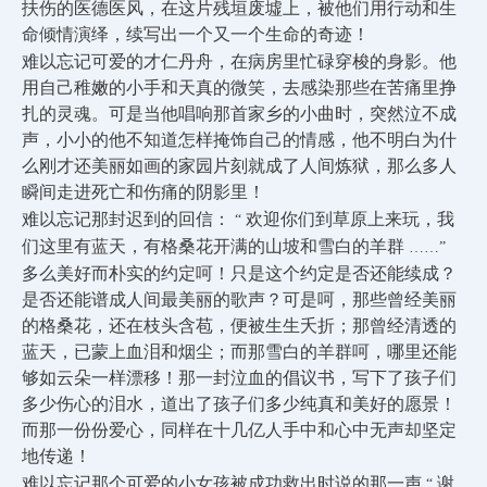
扶伤的医德医风，在这片残垣废墟上，被他们用行动和生
命倾情演绎，续写出一个又一个生命的奇迹！
难以忘记可爱的才仁丹舟，在病房里忙碌穿梭的身影。他
用自己稚嫩的小手和天真的微笑，去感染那些在苦痛里挣
扎的灵魂。可是当他唱响那首家乡的小曲时，突然泣不成
声，小小的他不知道怎样掩饰自己的情感，他不明白为什
么刚才还美丽如画的家园片刻就成了人间炼狱，那么多人
瞬间走进死亡和伤痛的阴影里！
难以忘记那封迟到的回信：
欢迎你们到草原上来玩，我
“
们这里有蓝天，有格桑花开满的山坡和雪白的羊群
……”
多么美好而朴实的约定呵！只是这个约定是否还能续成？
是否还能谱成人间最美丽的歌声？可是呵，那些曾经美丽
的格桑花，还在枝头含苞，便被生生夭折；那曾经清透的
蓝天，已蒙上血泪和烟尘；而那雪白的羊群呵，哪里还能
够如云朵一样漂移！那一封泣血的倡议书，写下了孩子们
多少伤心的泪水，道出了孩子们多少纯真和美好的愿景！
而那一份份爱心，同样在十几亿人手中和心中无声却坚定
地传递！
难以忘记那个可爱的小女孩被成功救出时说的那一声
谢
“