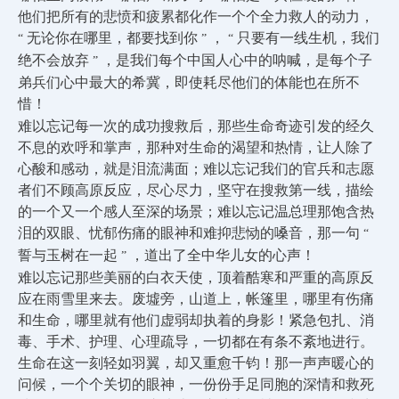
他们把所有的悲愤和疲累都化作一个个全力救人的动力，
无论你在哪里，都要找到你
，
只要有一线生机，我们
“
”
“
绝不会放弃
，是我们每个中国人心中的呐喊，是每个子
”
弟兵们心中最大的希冀，即使耗尽他们的体能也在所不
惜！
难以忘记每一次的成功搜救后，那些生命奇迹引发的经久
不息的欢呼和掌声，那种对生命的渴望和热情，让人除了
心酸和感动，就是泪流满面；难以忘记我们的官兵和志愿
者们不顾高原反应，尽心尽力，坚守在搜救第一线，描绘
的一个又一个感人至深的场景；难以忘记温总理那饱含热
泪的双眼、忧郁伤痛的眼神和难抑悲恸的嗓音，那一句
“
誓与玉树在一起
，道出了全中华儿女的心声！
”
难以忘记那些美丽的白衣天使，顶着酷寒和严重的高原反
应在雨雪里来去。废墟旁，山道上，帐篷里，哪里有伤痛
和生命，哪里就有他们虚弱却执着的身影！紧急包扎、消
毒、手术、护理、心理疏导，一切都在有条不紊地进行。
生命在这一刻轻如羽翼，却又重愈千钧！那一声声暖心的
问候，一个个关切的眼神，一份份手足同胞的深情和救死