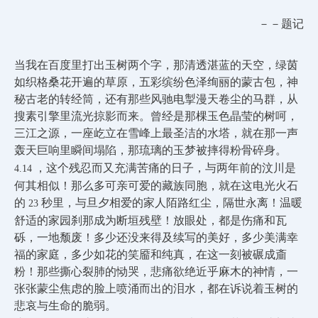
－－题记
当我在百度里打出玉树两个字，那清透湛蓝的天空，绿茵
如织格桑花开遍的草原，五彩缤纷色泽绚丽的蒙古包，神
秘古老的转经筒，还有那些风驰电掣漫天卷尘的马群，从
搜素引擎里流光掠影而来。曾经是那棵玉色晶莹的树呵，
三江之源，一座屹立在雪峰上最圣洁的水塔，就在那一声
轰天巨响里瞬间塌陷，那琉璃的玉梦被摔得粉骨碎身。
，这个残忍而又充满苦痛的日子，与两年前的汶川是
4.14
何其相似！那么多可亲可爱的藏族同胞，就在这电光火石
的
秒里，与旦夕相爱的家人陌路红尘，隔世永离！温暖
23
舒适的家园刹那成为断垣残壁！放眼处，都是伤痛和瓦
砾，一地颓废！多少还没来得及续写的美好，多少美满幸
福的家庭，多少如花的笑靥和纯真，在这一刻被碾成齑
粉！那些撕心裂肺的恸哭，悲痛欲绝近乎麻木的神情，一
张张蒙尘焦虑的脸上喷涌而出的泪水，都在诉说着玉树的
悲哀与生命的脆弱。