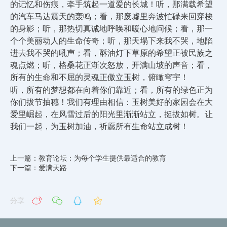
的记忆和伤痕，牵手筑起一道爱的长城！听，那满载希望
的汽车马达震天的轰鸣；看，那废墟里奔波忙碌来回穿梭
的身影；听，那热切真诚地呼唤和暖心地问候；看，那一
个个美丽动人的生命传奇；听，那天塌下来我不哭，地陷
进去我不哭的吼声；看，酥油灯下草原的希望正被民族之
魂点燃；听，格桑花正渐次怒放，开满山坡的声音；看，
所有的生命和不屈的灵魂正傲立玉树，俯瞰穹宇！
听，所有的梦想都在向着你们靠近；看，所有的绿色正为
你们拔节抽穗！我们有理由相信：玉树美好的家园会在大
爱里崛起，在风雪过后的阳光里渐渐站立，挺拔如树。让
我们一起，为玉树加油，祈愿所有生命站立成树！
上一篇：教育论坛：为每个学生提供最适合的教育
下一篇：爱满天路
分享