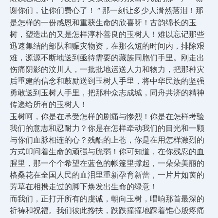
谢你们，让你们费心了！
那一刻让多少人潸然落泪！那
”
是怎样的一份感恩和重获生命的欣喜呀！古韵绵长的玉
树，塑造出的又是怎样淳朴善良的玉树人！难以忘记那些
迅速集结的部队和赈灾物资，在那么短的时间内，排除艰
难，源源不断地送到亟待需要的藏族同胞们手里。刚走出
伤痛阴影的汶川人，一批批地运送人力和物力，把那种灾
后重建的信念和鼓励送到玉树人手里，将中华民族的坚强
勇敢送到玉树人手里，把那种众志成城，同舟共济的精神
传递给所有的玉树人！
玉树呵，你是在承受怎样的剧痛与惨烈！你是在怎样考验
我们的意志和忍耐力？你是在怎样牵动我们的目光和一颗
与你们血脉相连的心？残酷的上苍，你是在用怎样激烈的
方式叩问着生命的顽强与脆弱！你可知道，在你残忍的血
腥里，那一个个希望在蓝色的帐篷里撑起，一朵朵美丽的
格桑花在全国人民的血泪里重新孕育新蕾，一片片如茵的
芳草在相携走过的脚下焕发出生命的绿意！
而我们，正打开所有的虔诚，朝向玉树，唱响那首最深的
祈祷和祝福。我们彼此搀扶，跌跌撞撞地踩着锥心般疼痛