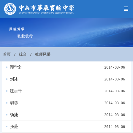
首页
综合
教师风采
顾学剑
2014-03-06
刘冰
2014-03-06
汪志千
2014-03-06
胡蓉
2014-03-06
杨捷
2014-03-06
强薇
2014-03-06