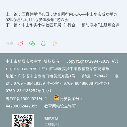
上一篇：五育并举润心田，沐光同行向未来——中山华实成功举办
525心理活动月“心灵体验馆”游园会
下一篇：中山华实小学校区开展“知行合一 预防溺水”主题班会课
分享
中山市华辰实验中学 版权所有 Copyright©2004-2019 All
rights reserved
中山市华辰实验中学教辅整治信访举报
地址：广东省中山市港口镇美景东路1号 邮编：528447 电
话：0760－88418339(办公室) 0760-88488688(招生办)
0760-88418625(招生办)
粤ICP备15004521号-1
公安备案号：
44200002442355
教育网站设立许可
扫描左侧
二维码关注