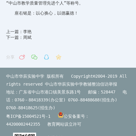
“中山市教学质量管理先进个人”等称号。
座右铭是：以心换心，以德赢德！
上一篇：李艳
下一篇：周斌
分享
中山市华辰实验中学 版权所有 Copyright©2004-2019 All
rights reserved
中山市华辰实验中学教辅整治信访举报
地址：广东省中山市港口镇美景东路1号 邮编：528447 电
话：0760－88418339(办公室) 0760-88488688(招生办)
0760-88418625(招生办)
粤ICP备15004521号-1
公安备案号：
44200002442355
教育网站设立许可