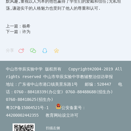
默风趣,重视以人为本的他也赢得了学生们的爱戴和信任;无私坦
荡,谦逊实干的人格魅力也受到了他人的尊重和认可.
上一篇：杨希
下一篇：许为
分享
中山市华辰实验中学 版权所有 Copyright©2004-2019 All
rights reserved
中山市华辰实验中学教辅整治信访举报
地址：广东省中山市港口镇美景东路1号 邮编：528447 电
话：0760－88418339(办公室) 0760-88488688(招生办)
0760-88418625(招生办)
粤ICP备15004521号-1
公安备案号：
44200002442355
教育网站设立许可
扫描左侧